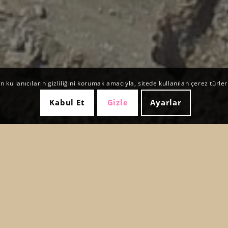
kullanıcıların gizliliğini korumak amacıyla, sitede kullanılan çerez türler
Kabul Et
Gizle
Ayarlar