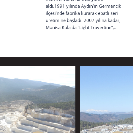
aldı.1991 yılında Aydın’ın Germencik
ilçesi’nde fabrika kurarak ebatlı seri
üretimine başladı. 2007 yılına kadar,
Manisa Kula’da “Light Travertine”,
“Reale Travertine”, “Noce Travertine”,
Antalya Elmalı’da “Lykia Marfil
Beige”, “Limestone Reale”, Denizli’de
“Noce Travertine”, “Pink Crystal”
ocakları ile sektördeki önemli isimler
arasına adını yazdırdı. 2007 yılında
Antalya Elmalı’da açtığı Türkiye’deki
ilk ve tek “Myra Beige” ocağı ile
yurtiçi ve yurtdışındaki sektörün
önde gelen inşaat ve proje
firmalarıyla bir çok projeye imza attı.