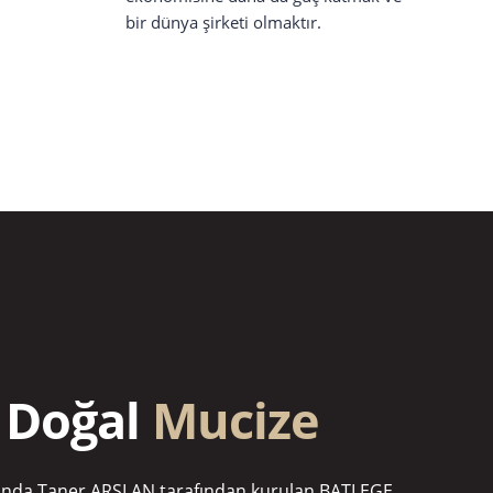
bir dünya şirketi olmaktır.
 Doğal
Mucize
lında Taner ARSLAN tarafından kurulan BATI EGE