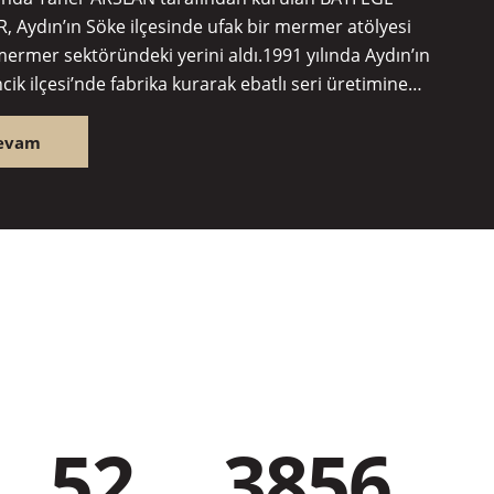
 Aydın’ın Söke ilçesinde ufak bir mermer atölyesi
mermer sektöründeki yerini aldı.1991 yılında Aydın’ın
ik ilçesi’nde fabrika kurarak ebatlı seri üretimine
 2007 yılına kadar, Manisa Kula’da “Light Travertine”,
ravertine”, “Noce Travertine”, Antalya Elmalı’da “Lykia
evam
eige”, “Limestone Reale”, Denizli’de “Noce Travertine”,
ystal” ocakları ile sektördeki önemli isimler arasına
zdırdı. 2007 yılında Antalya Elmalı’da açtığı Türkiye’deki
ek “Myra Beige” ocağı ile yurtiçi ve yurtdışındaki sektörün
en inşaat ve proje firmalarıyla bir çok projeye imza attı.
52
3856