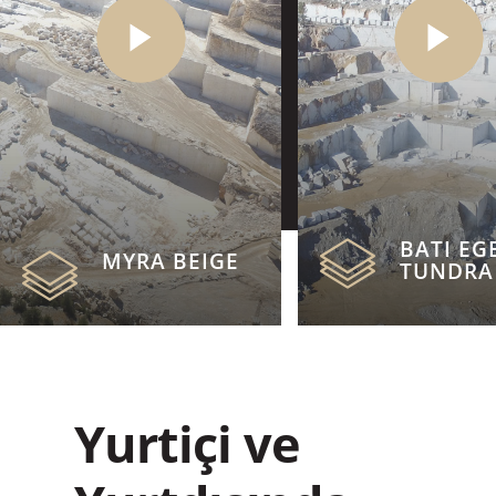
BATI EG
MYRA BEIGE
TUNDRA
Yurtiçi ve