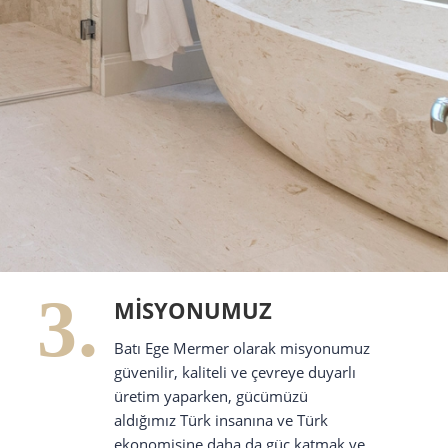
3.
MISYONUMUZ
Batı Ege Mermer olarak misyonumuz
güvenilir, kaliteli ve çevreye duyarlı
üretim yaparken, gücümüzü
aldığımız Türk insanına ve Türk
ekonomisine daha da güç katmak ve