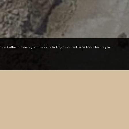
i ve kullanım amaçları hakkında bilgi vermek için hazırlanmıştır.