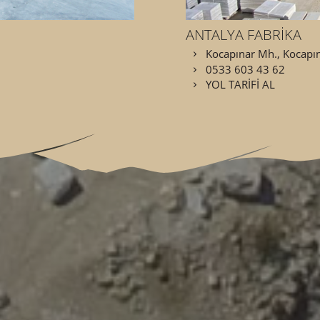
ANTALYA FABRİKA
Kocapınar Mh., Kocapın
0533 603 43 62
YOL TARİFİ AL