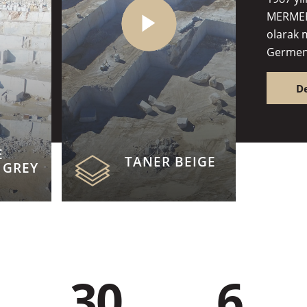
MERMER,
olarak 
Germenc
başladı.
“Reale T
D
Marfil B
“Pink Cr
adını ya
E
ilk ve t
TANER BEIGE
 GREY
önde gel
30
6