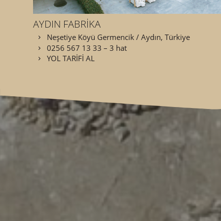
AYDIN FABRİKA
Neşetiye Köyü Germencik / Aydın, Türkiye
0256 567 13 33 – 3 hat
YOL TARİFİ AL